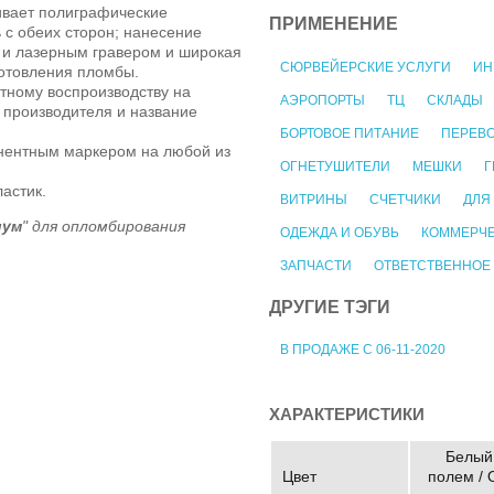
ивает полиграфические
ПРИМЕНЕНИЕ
ь с обеих сторон; нанесение
к и лазерным гравером и широкая
СЮРВЕЙЕРСКИЕ УСЛУГИ
ИН
готовления пломбы.
тному воспроизводству на
АЭРОПОРТЫ
ТЦ
СКЛАДЫ
 производителя и название
БОРТОВОЕ ПИТАНИЕ
ПЕРЕВ
нентным маркером на любой из
ОГНЕТУШИТЕЛИ
МЕШКИ
Г
астик.
ВИТРИНЫ
СЧЕТЧИКИ
ДЛЯ
иум
" для опломбирования
ОДЕЖДА И ОБУВЬ
КОММЕРЧЕ
ЗАПЧАСТИ
ОТВЕТСТВЕННОЕ
ДРУГИЕ ТЭГИ
В ПРОДАЖЕ С 06-11-2020
ХАРАКТЕРИСТИКИ
Белый 
Цвет
полем / 