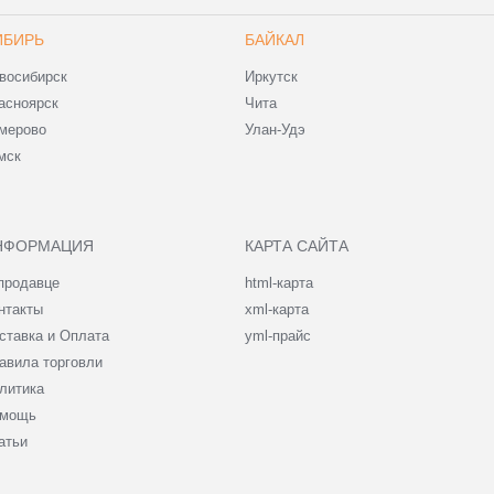
ИБИРЬ
БАЙКАЛ
восибирск
Иркутск
асноярск
Чита
мерово
Улан-Удэ
мск
НФОРМАЦИЯ
КАРТА САЙТА
продавце
html-карта
нтакты
xml-карта
ставка и Оплата
yml-прайс
авила торговли
литика
мощь
атьи