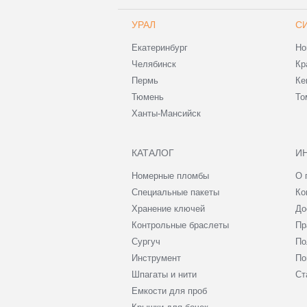
УРАЛ
С
Екатеринбург
Но
Челябинск
Кр
Пермь
Ке
Тюмень
То
Ханты-Мансийск
КАТАЛОГ
И
Номерные пломбы
О 
Специальные пакеты
Ко
Хранение ключей
До
Контрольные браслеты
Пр
Сургуч
По
Инструмент
По
Шпагаты и нити
Ст
Емкости для проб