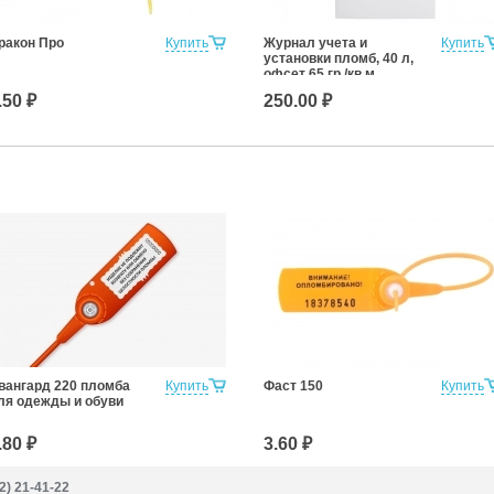
ракон Про
Купить
Журнал учета и
Купить
установки пломб, 40 л,
офсет 65 гр./кв.м
.50 ₽
250.00 ₽
вангард 220 пломба
Купить
Фаст 150
Купить
ля одежды и обуви
.80 ₽
3.60 ₽
2) 21-41-22