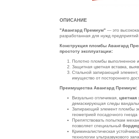
ОПИСАНИЕ
"Авангард Премиум"
— это высокока
разработанная для нужд предприятий
Конструкция пломбы Авангард Пре
простоту эксплуатации:
Полотно пломбы выполненное из
Защитная цветная вставка, выя
Стальной запирающий элемент,
имущество от постороннего дос
Преимущества Авангард Премиум:
Визуально отличимая,
цветная 
демаскирующая следы вандальн
Запирающий элемент пломбы э
геометрией посадочного гнезд
Препятствовать попыткам меха
позволяет специальный
бордю
Криминалистическая устойчивос
технологии ультразвукового зап