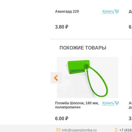
Купить
Авангард 220
Купить
Д
3.80 ₽
6
ПОХОЖИЕ ТОВАРЫ
ангард 220
Купить
Пломба Шоплок, 180 мм,
Купить
А
полипропилен
д
6.00 ₽
3
info@superplomba.ru
+7 (416