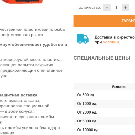
-
Количество:
+
ГАРАН
чественная пластиковая пломба
 нефтегазового рынка.
Доставка в окрестн
при
условии
.
миум обеспечивает удобство и
СПЕЦИАЛЬНЫЕ ЦЕНЫ
 морозоустойчивого пластика;
вляющая попытки вскрытия;
 предохраняющий опечатанное
тупа.
Условие
защитная вставка
,
От 500 ед.
ого вмешательства;
От 1000 ед.
кранирован специальной
а —
в виде конуса
;
От 2000 ед.
нического срезания пломбы
От 5000 ед.
р
;
ть пломбы усилена благодаря
От 10000 ед.
аивания;