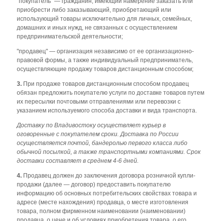
"покупатель" — гражданин, имеющий намерение заказать или
приобрести либо заказывающий, приобретающий или
использующий товары исключительно для личных, семейных,
домашних и иных нужд, не связанных с осуществлением
предпринимательской деятельности;
"продавец" — организация независимо от ее организационно-
правовой формы, а также индивидуальный предприниматель,
осуществляющие продажу товаров дистанционным способом;
3.
При продаже товаров дистанционным способом продавец
обязан предложить покупателю услуги по доставке товаров путем
их пересылки почтовыми отправлениями или перевозки с
указанием используемого способа доставки и вида транспорта.
Доставку по Владивостоку осуществляет курьер в
оговоренные с покупателем сроки. Доставка по России
осуществляется почтой, бандеролью первого класса либо
обычной посылкой, а также транспортными компаниями.
Срок
доставки составляет в среднем 4-6 дней.
4.
Продавец должен до заключения договора розничной купли-
продажи (далее — договор) предоставить покупателю
информацию об основных потребительских свойствах товара и
адресе (месте нахождения) продавца, о месте изготовления
товара, полном фирменном наименовании (наименовании)
продавца, о цене и об условиях приобретения товара, о его