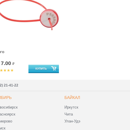
ЭГО
7.00
т
₽
2) 21-41-22
ИБИРЬ
БАЙКАЛ
восибирск
Иркутск
асноярск
Чита
мерово
Улан-Удэ
мск