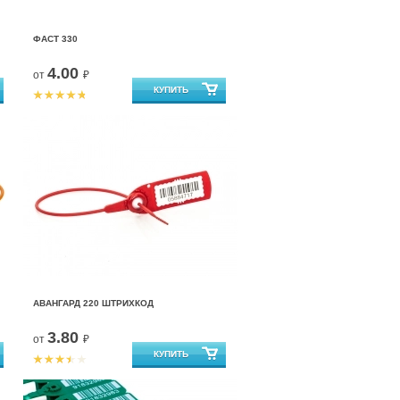
ФАСТ 330
4.00
от
₽
АВАНГАРД 220 ШТРИХКОД
3.80
от
₽