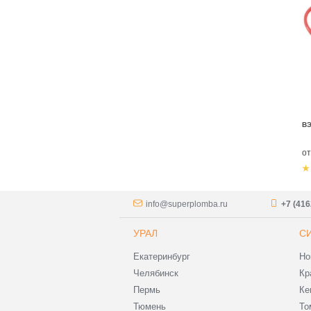
В
о
info@superplomba.ru
+7 (416
УРАЛ
С
Екатеринбург
Но
Челябинск
Кр
Пермь
Ке
Тюмень
То