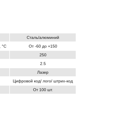
Сталь/алюминий
 °C
От -60 до +150
250
2.5
Лазер
Цифровой код/ лого/ штрих-код
От 100 шт.