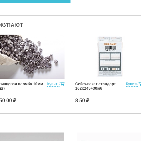
ОКУПАЮТ
винцовая пломба 10мм
Купить
Сейф-пакет стандарт
Купить
кг)
162х245+30к/6
50.00 ₽
8.50 ₽