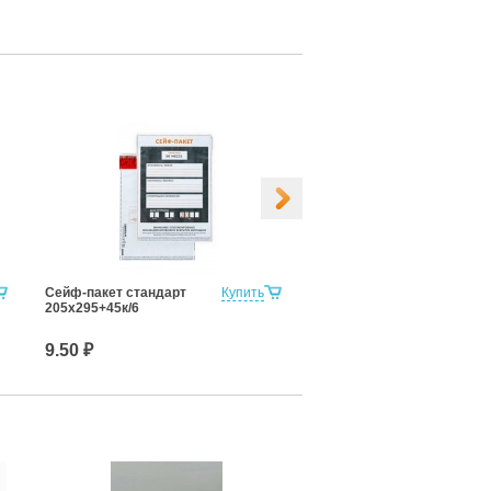
Сейф-пакет стандарт
Купить
Сейф-пакет стандарт
205х295+45к/6
243х320+40к/6
9.50 ₽
11.25 ₽