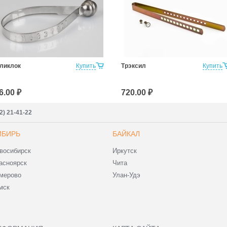
ликлок
Купить
Трэксил
Купить
6.00 ₽
720.00 ₽
2) 21-41-22
ИБИРЬ
БАЙКАЛ
восибирск
Иркутск
асноярск
Чита
мерово
Улан-Удэ
мск