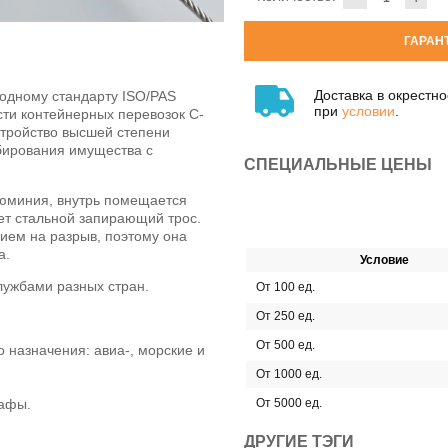
ГАРАН
Доставка в окрестн
одному стандарту ISO/PAS
при
условии
.
ти контейнерных перевозок С-
стройство высшей степени
бирования имущества с
СПЕЦИАЛЬНЫЕ ЦЕНЫ
люминия, внутрь помещается
ет стальной запирающий трос.
ем на разрыв, поэтому она
а.
Условие
ужбами разных стран.
От 100 ед.
От 250 ед.
От 500 ед.
 назначения: авиа-, морские и
От 1000 ед.
афы.
От 5000 ед.
ДРУГИЕ ТЭГИ