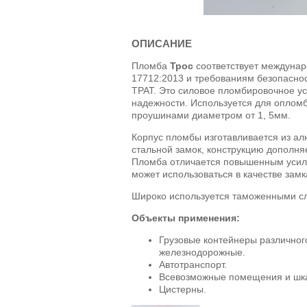
ОПИСАНИЕ
Пломба
Трос
соответствует междунар
17712:2013 и требованиям безопаснос
ТРАТ. Это силовое пломбировочное у
надежности. Используется для оплом
проушинами диаметром от 1, 5мм.
Корпус пломбы изготавливается из а
стальной замок, конструкцию дополня
Пломба отличается повышенным усили
может использоваться в качестве замк
Широко используется таможенными сл
Объекты применения:
Грузовые контейнеры различного
железнодорожные.
Автотранспорт.
Всевозможные помещения и шк
Цистерны.