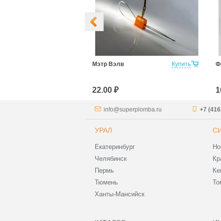
8мм 500мм
Купить
Мэтр Вэлв
Купить
Ф
22.00 ₽
1
info@superplomba.ru
+7 (416
УРАЛ
С
Екатеринбург
Но
Челябинск
Кр
Пермь
Ке
Тюмень
То
Ханты-Мансийск