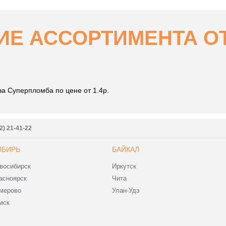
Е АССОРТИМЕНТА ОТ 
а Суперпломба по цене от 1.4р.
2) 21-41-22
ИБИРЬ
БАЙКАЛ
восибирск
Иркутск
асноярск
Чита
мерово
Улан-Удэ
мск