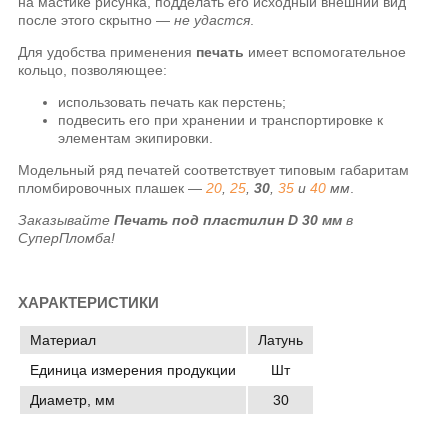
на мастике рисунка, подделать его исходный внешний вид
после этого скрытно —
не удастся
.
Для удобства применения
печать
имеет вспомогательное
кольцо, позволяющее:
использовать печать как перстень;
подвесить его при хранении и транспортировке к
элементам экипировки.
Модельный ряд печатей соответствует типовым габаритам
пломбировочных плашек —
20
,
25
,
30
,
35
и
40
мм
.
Заказывайте
Печать под пластилин
D 30 мм
в
СуперПломба!
ХАРАКТЕРИСТИКИ
Материал
Латунь
Единица измерения продукции
Шт
Диаметр, мм
30