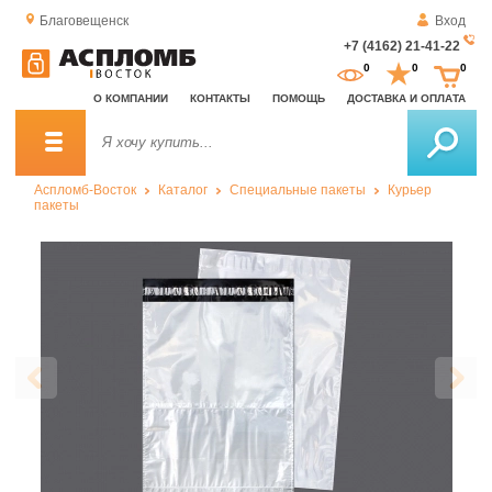
Благовещенск
Вход
+7 (4162) 21-41-22
За
0
0
0
о
О КОМПАНИИ
КОНТАКТЫ
ПОМОЩЬ
ДОСТАВКА И ОПЛАТА
зв
Аспломб-Восток
Каталог
Специальные пакеты
Курьер
пакеты