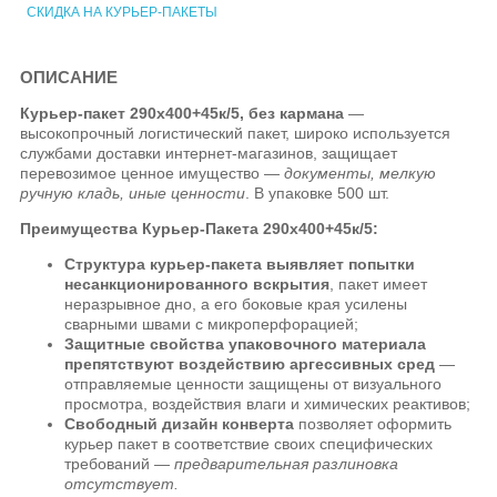
СКИДКА НА КУРЬЕР-ПАКЕТЫ
ОПИСАНИЕ
Курьер-пакет 290х400+45к/5, без кармана
—
высокопрочный логистический пакет, широко используется
службами доставки интернет-магазинов, защищает
перевозимое ценное имущество —
документы, мелкую
ручную кладь, иные ценности
. В упаковке 500 шт.
Преимущества Курьер-Пакета
290х400+45к/5:
Структура курьер-пакета выявляет попытки
несанкционированного вскрытия
, пакет имеет
неразрывное дно, а его боковые края усилены
сварными швами с микроперфорацией;
Защитные свойства упаковочного материала
препятствуют воздействию аргессивных сред
—
отправляемые ценности защищены от визуального
просмотра, воздействия влаги и химических реактивов;
Свободный дизайн конверта
позволяет оформить
курьер пакет в соответствие своих специфических
требований —
предварительная разлиновка
отсутствует.