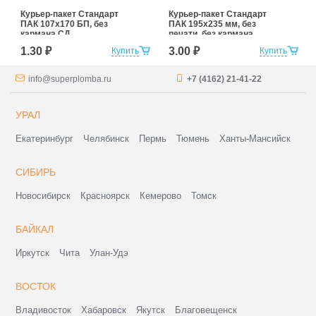
Курьер-пакет Стандарт
Курьер-пакет Стандарт
ПАК 107х170 БП, без
ПАК 195х235 мм, без
кармана СД
печати, без кармана
1.30 ₽
3.00 ₽
Купить
Купить
info@superplomba.ru
+7 (4162) 21-41-22
УРАЛ
Екатеринбург
Челябинск
Пермь
Тюмень
Ханты-Мансийск
СИБИРЬ
Новосибирск
Красноярск
Кемерово
Томск
БАЙКАЛ
Иркутск
Чита
Улан-Удэ
ВОСТОК
Владивосток
Хабаровск
Якутск
Благовещенск