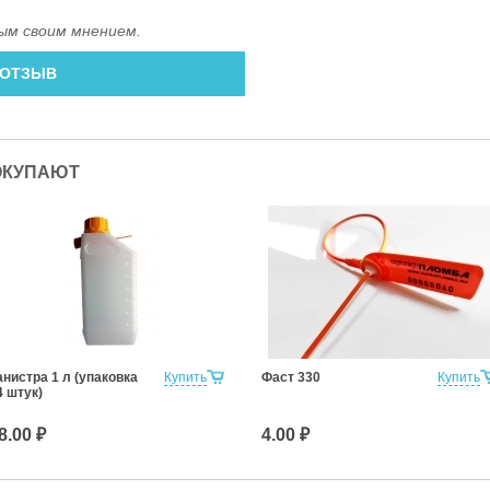
ым своим мнением.
 ОТЗЫВ
ОКУПАЮТ
анистра 1 л (упаковка
Купить
Фаст 330
Купить
4 штук)
8.00 ₽
4.00 ₽