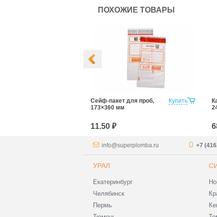
ПОХОЖИЕ ТОВАРЫ
 отбора проб
Купить
Сейф-пакет для проб,
Купить
К
дуктов №2
173×360 мм
2
11.50 ₽
6
info@superplomba.ru
+7 (416
УРАЛ
С
Екатеринбург
Но
Челябинск
Кр
Пермь
Ке
Тюмень
То