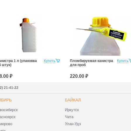
анистра 1 л (упаковка
Купить
Пломбируемая канистра
Купить
4 штук)
для проб
8.00 ₽
220.00 ₽
2) 21-41-22
ИБИРЬ
БАЙКАЛ
восибирск
Иркутск
асноярск
Чита
мерово
Улан-Удэ
мск