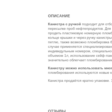
ОПИСАНИЕ
Канистра с ручкой
подходит для отбо
пересылке проб нефтепродуктов. Дл
продеть пластиковую номерную пломб
кольце крышки и через ручку канистры
петлю, также возможно пломбировка б
случае применяется специализирован
индивидульным номером, специально 
объемом 1л, использование сейф-пак
значительно облегчает пломбировани
Канистру можно использовать мно
пломбирования используются новые 
Канистра продаётся кратно упаковке. 
ОТЗЫВЫ