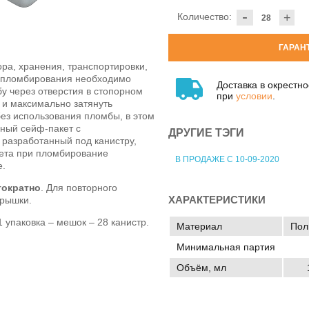
-
Количество:
+
ГАРАН
ра, хранения, транспортировки,
я пломбирования необходимо
Доставка в окрестн
у через отверстия в стопорном
при
условии
.
 и максимально затянуть
ез использования пломбы, в этом
ный сейф-пакет с
ДРУГИЕ ТЭГИ
разработанный под канистру,
ета при пломбирование
В ПРОДАЖЕ С 10-09-2020
е.
гократно
. Для повторного
ХАРАКТЕРИСТИКИ
крышки.
1 упаковка – мешок – 28 канистр.
Материал
Пол
Минимальная партия
Объём, мл