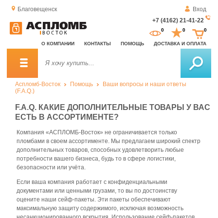
Благовещенск
Вход
+7 (4162) 21-41-22
За
0
0
0
о
О КОМПАНИИ
КОНТАКТЫ
ПОМОЩЬ
ДОСТАВКА И ОПЛАТА
зв
Аспломб-Восток
Помощь
Ваши вопросы и наши ответы
(F.A.Q.)
F.A.Q. КАКИЕ ДОПОЛНИТЕЛЬНЫЕ ТОВАРЫ У ВАС
ЕСТЬ В АССОРТИМЕНТЕ?
Компания «АСПЛОМБ-Восток» не ограничивается только
пломбами в своем ассортименте. Мы предлагаем широкий спектр
дополнительных товаров, способных удовлетворить любые
потребности вашего бизнеса, будь то в сфере логистики,
безопасности или учёта.
Если ваша компания работает с конфиденциальными
документами или ценными грузами, то вы по достоинству
оцените наши сейф-пакеты. Эти пакеты обеспечивают
максимальную защиту содержимого, исключая возможность
несанкционированного вскрытия. Использование сейф-пакетов