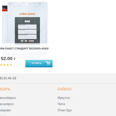
ЙФ-ПАКЕТ СТАНДАРТ 562Х695+45К/8
52.00
т
₽
2) 21-41-22
ИБИРЬ
БАЙКАЛ
восибирск
Иркутск
асноярск
Чита
мерово
Улан-Удэ