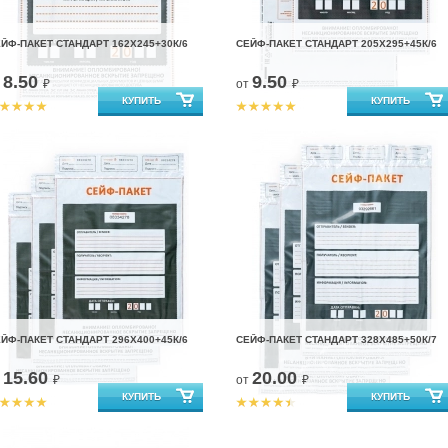
ЙФ-ПАКЕТ СТАНДАРТ 162Х245+30К/6
СЕЙФ-ПАКЕТ СТАНДАРТ 205Х295+45К/6
8.50
9.50
т
₽
от
₽
ЙФ-ПАКЕТ СТАНДАРТ 296Х400+45К/6
СЕЙФ-ПАКЕТ СТАНДАРТ 328Х485+50К/7
15.60
20.00
т
₽
от
₽