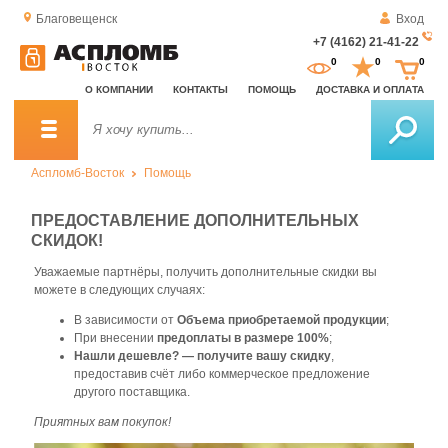
Благовещенск
Вход
+7 (4162) 21-41-22
За
0
0
0
о
О КОМПАНИИ
КОНТАКТЫ
ПОМОЩЬ
ДОСТАВКА И ОПЛАТА
зв
Аспломб-Восток
Помощь
ПРЕДОСТАВЛЕНИЕ ДОПОЛНИТЕЛЬНЫХ
СКИДОК!
Уважаемые партнёры, получить дополнительные скидки вы
можете в следующих случаях:
В зависимости от
Объема приобретаемой продукции
;
При внесении
предоплаты в размере
100%
;
Нашли дешевле? — получите вашу скидку
,
предоставив счёт либо коммерческоe предложение
другого поставщика.
Приятных вам покупок!