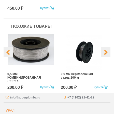
450.00 ₽
Купить
ПОХОЖИЕ ТОВАРЫ
0,5 ММ
0,5 мм нержавеющая
КОМБИНИРОВАННАЯ
сталь 100 м
(ЛЕСКА
+НЕРЖАВЕЮЩАЯ
200.00 ₽
200.00 ₽
Купить
Купить
СТАЛЬ) 100 м
info@superplomba.ru
+7 (4162) 21-41-22
УРАЛ