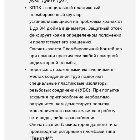
Ду50, Ду40 и Ду32;
КППК -
специальный пластиковый
пломбировочный футляр
устанавливающийся на пробковых кранах от
1 до 3\4 дюйма в диаметре. Защитный отсек
фиксирует кран в определенном положении
и препятствует его вращению.
Опечатывается Пломбировочный Контейнер
при помощи практически любой номерной
индикаторной пломбы;
Бороться с незаконными включениями в
местах соединения труб позволяют
специальные пластиковые изоляторы
резьбовых соединений (
УБС
). При попытке
вскрытия приспособление необратимо
разрушится, чем демаскирует попытку
мошеннического вмешательства в работу
сети водо-, либо газоснабжения.
Опечатывание блокираторов данного типа
производится роторными пломбами типа
"Твист-М"
;