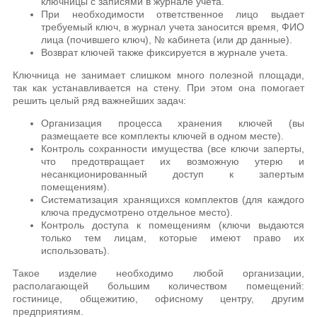
ключницы с записями в журнале учета.
При необходимости ответственное лицо выдает
требуемый ключ, в журнал учета заносится время, ФИО
лица (почившего ключ), № кабинета (или др данные).
Возврат ключей также фиксируется в журнале учета.
Ключница не занимает слишком много полезной площади,
так как устанавливается на стену. При этом она помогает
решить целый ряд важнейших задач:
Организация процесса хранения ключей (вы
размещаете все комплекты ключей в одном месте).
Контроль сохранности имущества (все ключи заперты,
что предотвращает их возможную утерю и
несанкционированный доступ к запертым
помещениям).
Систематизация хранящихся комплектов (для каждого
ключа предусмотрено отдельное место).
Контроль доступа к помещениям (ключи выдаются
только тем лицам, которые имеют право их
использовать).
Такое изделие необходимо любой организации,
располагающей большим количеством помещений:
гостинице, общежитию, офисному центру, другим
предприятиям.